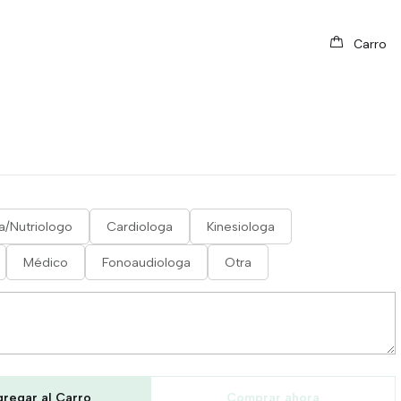
ALUD
Carro
PROFESIONAL DE LA
ta/Nutriologo
Cardiologa
Kinesiologa
Médico
Fonoaudiologa
Otra
regar al Carro
Comprar ahora