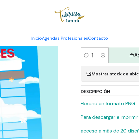
Inicio
Digital
Horarios Digital
|
Horarios D
Inicio
Agendas Profesionales
Contacto
Ag
Cantidad
Mostrar stock de ubi
DESCRIPCIÓN
Horario en formato PNG
Para descargar e imprimir
acceso a más de 20 dise