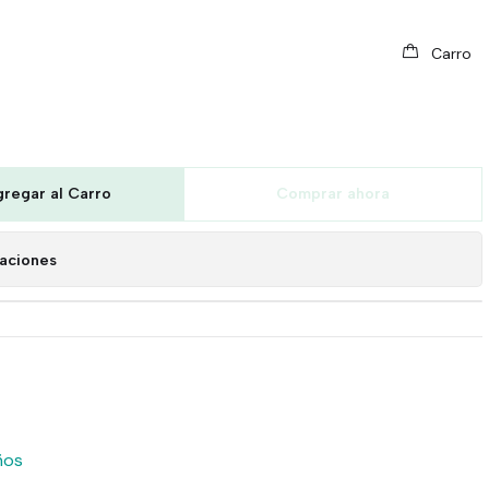
Carro
igital
regar al Carro
Comprar ahora
caciones
ños